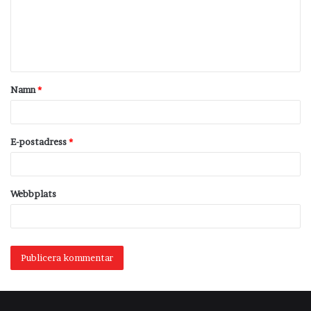
m
e
n
t
Namn
*
a
r
*
E-postadress
*
Webbplats