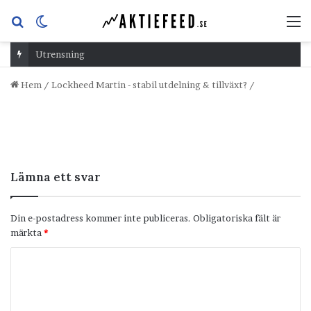
Sök
Switch
M
efter
skin
Utrensning
Hem
/
Lockheed Martin - stabil utdelning & tillväxt?
/
Lämna ett svar
Din e-postadress kommer inte publiceras.
Obligatoriska fält är
märkta
*
K
o
m