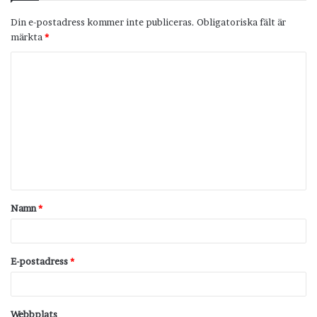
Din e-postadress kommer inte publiceras.
Obligatoriska fält är
märkta
*
K
o
m
m
e
n
t
Namn
*
a
r
*
E-postadress
*
Webbplats