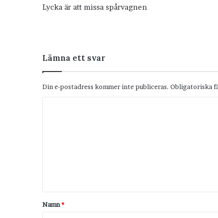
Lycka är att missa spårvagnen
Lämna ett svar
Din e-postadress kommer inte publiceras.
Obligatoriska f
K
o
m
m
e
n
t
Namn
*
a