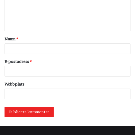
m
e
n
t
Namn
*
a
r
*
E-postadress
*
Webbplats