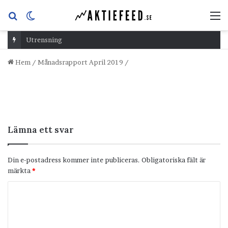
Sök
Switch
M
efter
skin
Utrensning
Hem
/
Månadsrapport April 2019
/
Lämna ett svar
Din e-postadress kommer inte publiceras.
Obligatoriska fält är
märkta
*
K
o
m