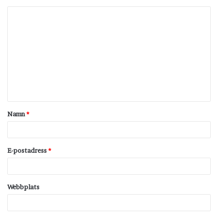
K
o
m
m
e
n
t
Namn
*
a
r
*
E-postadress
*
Webbplats