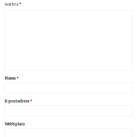
märkta
*
K
o
m
m
e
n
t
Namn
*
a
r
*
E-postadress
*
Webbplats