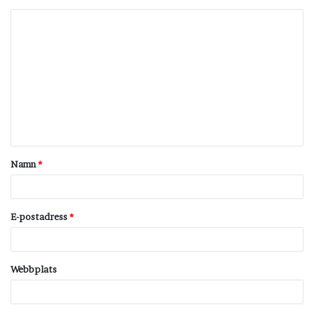
K
o
m
m
e
n
t
Namn
*
a
r
*
E-postadress
*
Webbplats