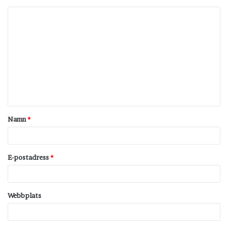
K
o
m
m
e
n
t
Namn
*
a
r
*
E-postadress
*
Webbplats