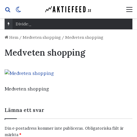
Sök
Switch
M
efter
skin
Dividend Overshoot Day
Hem
/
Medveten shopping
/
Medveten shopping
Medveten shopping
Medveten shopping
Lämna ett svar
Din e-postadress kommer inte publiceras.
Obligatoriska fält är
märkta
*