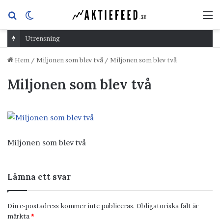
Sök
Switch
M
efter
skin
Utrensning
Hem
/
Miljonen som blev två
/
Miljonen som blev två
Miljonen som blev två
Miljonen som blev två
Lämna ett svar
Din e-postadress kommer inte publiceras.
Obligatoriska fält är
märkta
*