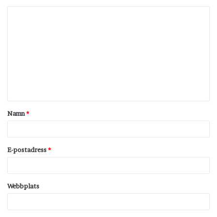
K
o
m
m
e
n
t
Namn
*
a
r
*
E-postadress
*
Webbplats