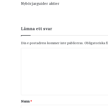
Nybörjarguider aktier
Lämna ett svar
Din e-postadress kommer inte publiceras.
Obligatoriska f
K
o
m
m
e
n
t
Namn
*
a