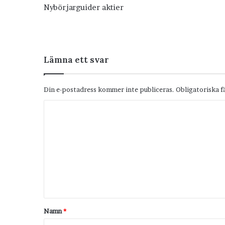
Nybörjarguider aktier
Lämna ett svar
Din e-postadress kommer inte publiceras.
Obligatoriska f
K
o
m
m
e
n
t
Namn
*
a