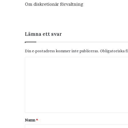
Om diskretionär förvaltning
Lämna ett svar
Din e-postadress kommer inte publiceras.
Obligatoriska f
K
o
m
m
e
n
t
Namn
*
a