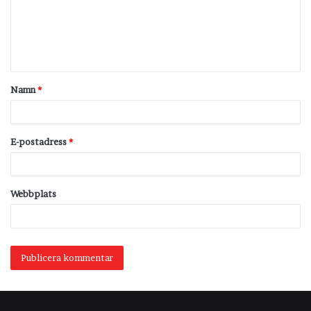
m
e
n
t
Namn
*
a
r
*
E-postadress
*
Webbplats