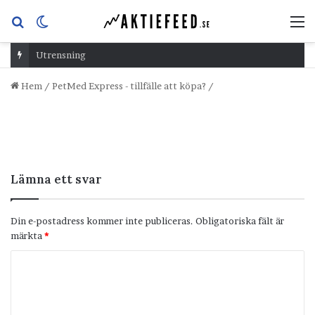
Sök
Switch
M
efter
skin
Utrensning
Hem
/
PetMed Express - tillfälle att köpa?
/
Lämna ett svar
Din e-postadress kommer inte publiceras.
Obligatoriska fält är
märkta
*
K
o
m