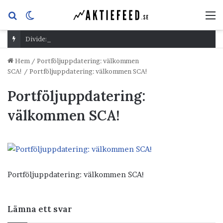
Sök
Switch
M
efter
skin
Dividend Overshoot Day
Hem
/
Portföljuppdatering: välkommen
SCA!
/
Portföljuppdatering: välkommen SCA!
Portföljuppdatering:
välkommen SCA!
Portföljuppdatering: välkommen SCA!
Lämna ett svar