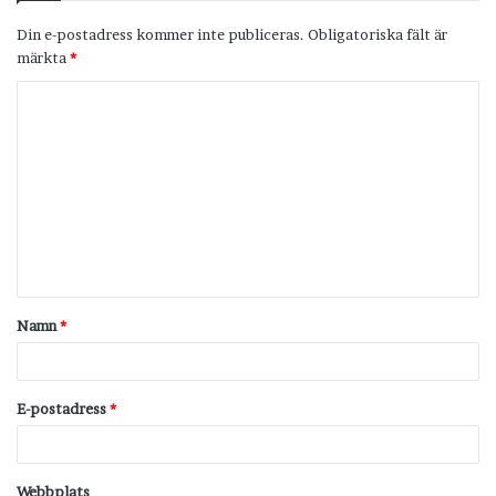
Din e-postadress kommer inte publiceras.
Obligatoriska fält är
märkta
*
K
o
m
m
e
n
t
Namn
*
a
r
*
E-postadress
*
Webbplats