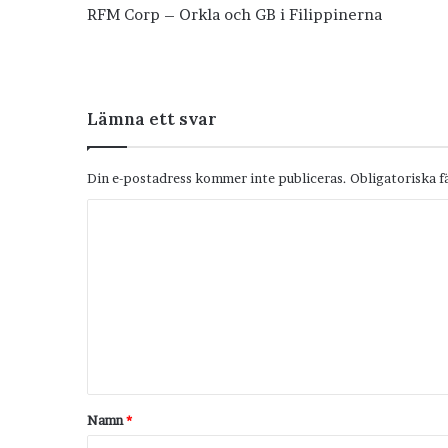
RFM Corp – Orkla och GB i Filippinerna
Lämna ett svar
Din e-postadress kommer inte publiceras.
Obligatoriska f
K
o
m
m
e
n
t
Namn
*
a