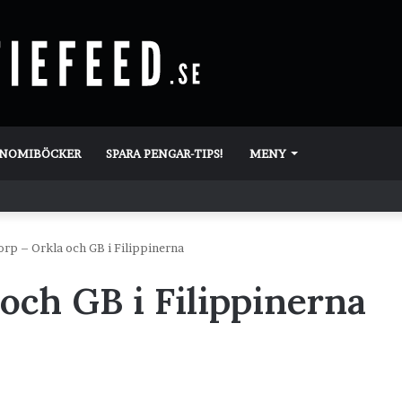
ONOMIBÖCKER
SPARA PENGAR-TIPS!
MENY
rp – Orkla och GB i Filippinerna
och GB i Filippinerna