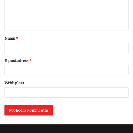
m
e
n
t
Namn
*
a
r
*
E-postadress
*
Webbplats