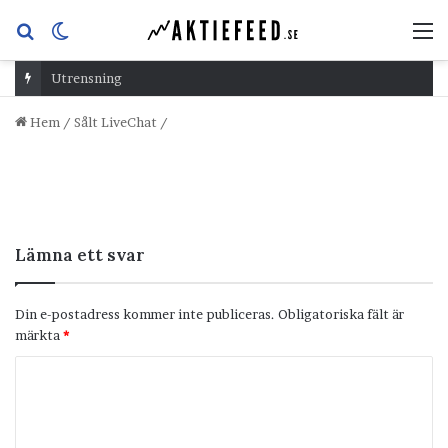
Sök
Switch
M
efter
skin
Utrensning
Hem
/
Sålt LiveChat
/
Lämna ett svar
Din e-postadress kommer inte publiceras.
Obligatoriska fält är
märkta
*
K
o
m