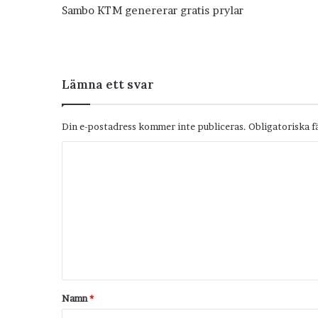
Sambo KTM genererar gratis prylar
Lämna ett svar
Din e-postadress kommer inte publiceras.
Obligatoriska f
K
o
m
m
e
n
t
Namn
*
a