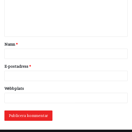
m
m
e
n
t
Namn
*
a
r
*
E-postadress
*
Webbplats