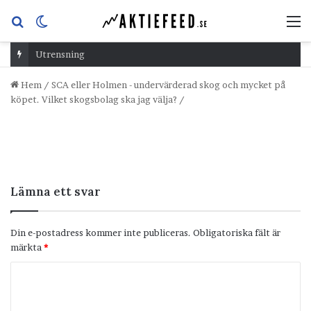
Sök
Switch
M
efter
skin
Utrensning
Hem
/
SCA eller Holmen - undervärderad skog och mycket på
köpet. Vilket skogsbolag ska jag välja?
/
Lämna ett svar
Din e-postadress kommer inte publiceras.
Obligatoriska fält är
märkta
*
K
o