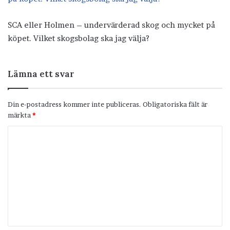
SCA eller Holmen – undervärderad skog och mycket på
köpet. Vilket skogsbolag ska jag välja?
Lämna ett svar
Din e-postadress kommer inte publiceras.
Obligatoriska fält är
märkta
*
K
o
m
m
e
n
t