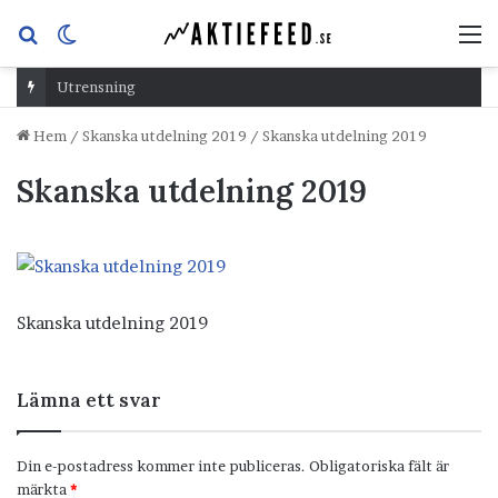
Sök
Switch
M
efter
skin
Utrensning
Hem
/
Skanska utdelning 2019
/
Skanska utdelning 2019
Skanska utdelning 2019
Skanska utdelning 2019
Lämna ett svar
Din e-postadress kommer inte publiceras.
Obligatoriska fält är
märkta
*