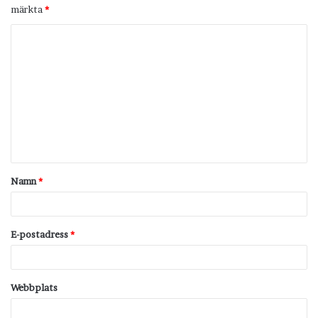
märkta
*
K
o
m
m
e
n
t
Namn
*
a
r
*
E-postadress
*
Webbplats