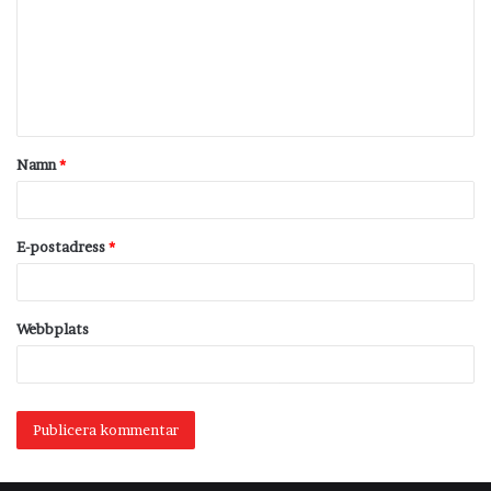
m
m
e
n
t
Namn
*
a
r
*
E-postadress
*
Webbplats