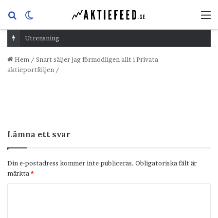
Sök
Switch
M
efter
skin
Utrensning
Hem
/
Snart säljer jag förmodligen allt i Privata
aktieportföljen
/
Lämna ett svar
Din e-postadress kommer inte publiceras.
Obligatoriska fält är
märkta
*
K
o