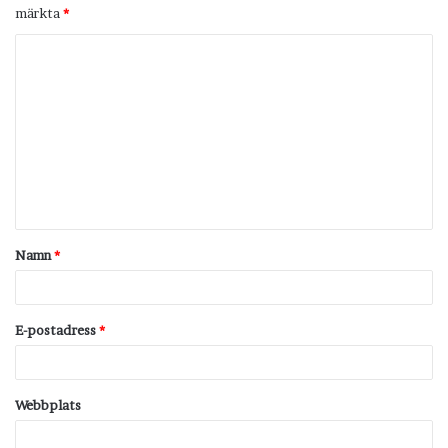
märkta
*
K
o
m
m
e
n
t
Namn
*
a
r
*
E-postadress
*
Webbplats