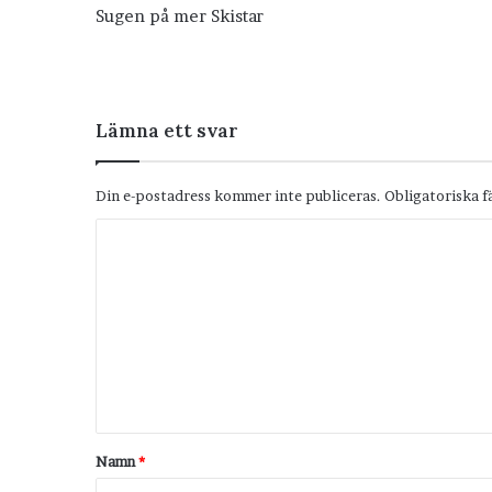
Sugen på mer Skistar
Lämna ett svar
Din e-postadress kommer inte publiceras.
Obligatoriska f
K
o
m
m
e
n
t
Namn
*
a