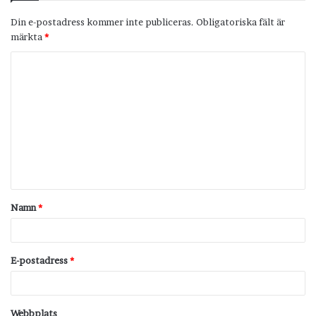
Din e-postadress kommer inte publiceras.
Obligatoriska fält är
märkta
*
K
o
m
m
e
n
t
Namn
*
a
r
*
E-postadress
*
Webbplats