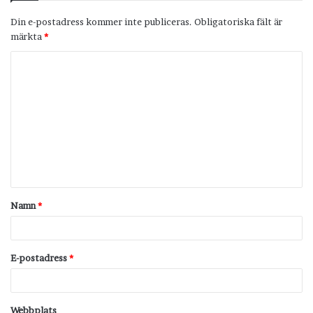
Din e-postadress kommer inte publiceras.
Obligatoriska fält är
märkta
*
K
o
m
m
e
n
t
Namn
*
a
r
*
E-postadress
*
Webbplats