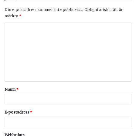
Din e-postadress kommer inte publiceras.
Obligatoriska fält är
märkta
*
K
o
m
m
e
n
t
Namn
*
a
r
*
E-postadress
*
Webbplats