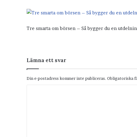
Tre smarta om börsen – Så bygger du en utdelnin
Lämna ett svar
Din e-postadress kommer inte publiceras.
Obligatoriska f
K
o
m
m
e
n