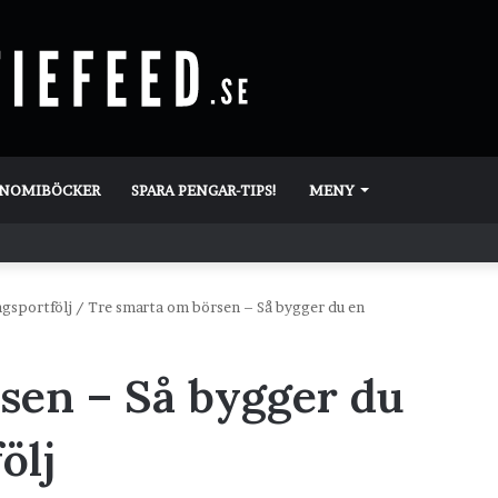
ONOMIBÖCKER
SPARA PENGAR-TIPS!
MENY
ngsportfölj
/
Tre smarta om börsen – Så bygger du en
sen – Så bygger du
ölj