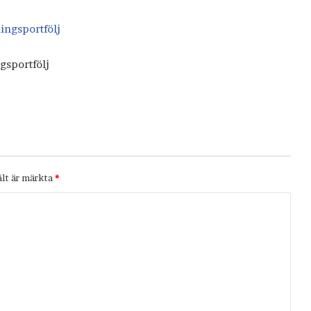
gsportfölj
ält är märkta
*