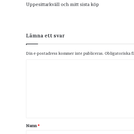
Uppesittarkväll och mitt sista köp
Lämna ett svar
Din e-postadress kommer inte publiceras.
Obligatoriska f
K
o
m
m
e
n
t
Namn
*
a