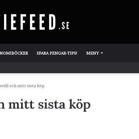
ONOMIBÖCKER
SPARA PENGAR-TIPS!
MENY
väll och mitt sista köp
h mitt sista köp