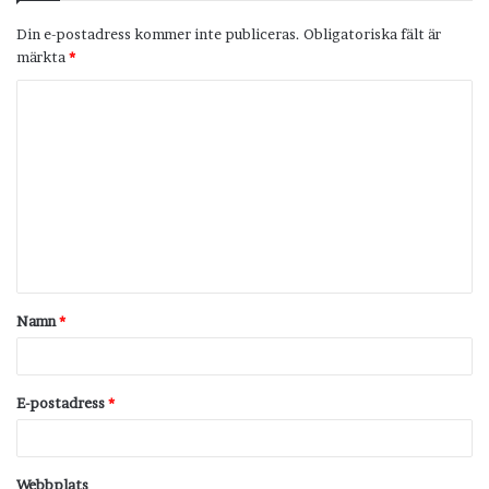
Din e-postadress kommer inte publiceras.
Obligatoriska fält är
märkta
*
K
o
m
m
e
n
t
Namn
*
a
r
*
E-postadress
*
Webbplats