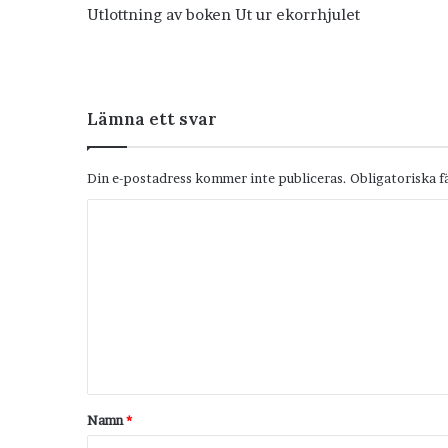
Utlottning av boken Ut ur ekorrhjulet
Lämna ett svar
Din e-postadress kommer inte publiceras.
Obligatoriska f
K
o
m
m
e
n
t
Namn
*
a