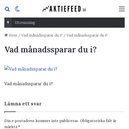
Sök
Switch
M
efter
skin
Utrensning
Hem
/
Vad månadssparar du i?
/
Vad månadssparar du i?
Vad månadssparar du i?
Vad månadssparar du i?
Lämna ett svar
Din e-postadress kommer inte publiceras.
Obligatoriska fält är
märkta
*