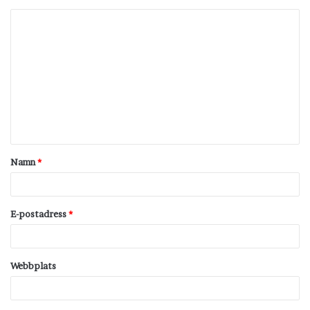
K
o
m
m
e
n
t
Namn
*
a
r
*
E-postadress
*
Webbplats