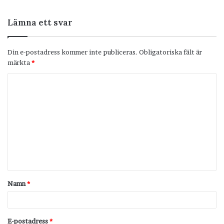
Lämna ett svar
Din e-postadress kommer inte publiceras.
Obligatoriska fält är
märkta
*
K
o
m
m
e
n
t
Namn
*
a
r
*
E-postadress
*