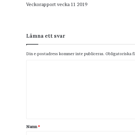
Veckorapport vecka 11 2019
Lämna ett svar
Din e-postadress kommer inte publiceras.
Obligatoriska f
K
o
m
m
e
n
t
Namn
*
a