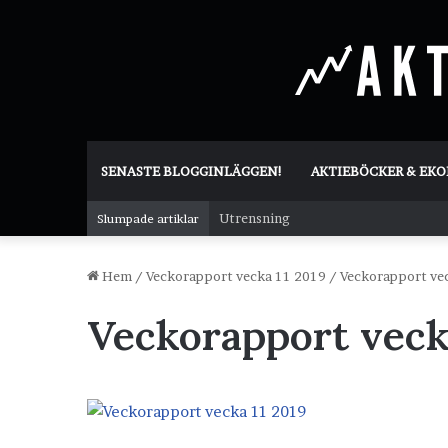
SENASTE BLOGGINLÄGGEN!
AKTIEBÖCKER & EK
Utrensning
Slumpade artiklar
Hem
/
Veckorapport vecka 11 2019
/
Veckorapport ve
Veckorapport veck