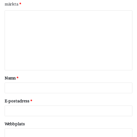
märkta
*
K
o
m
m
e
n
t
Namn
*
a
r
*
E-postadress
*
Webbplats