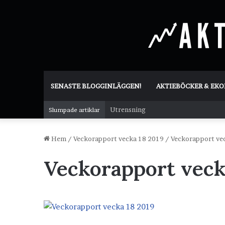
SENASTE BLOGGINLÄGGEN!
AKTIEBÖCKER & EK
Utrensning
Slumpade artiklar
Hem
/
Veckorapport vecka 18 2019
/
Veckorapport ve
Veckorapport veck