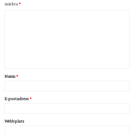
märkta
*
K
o
m
m
e
n
t
Namn
*
a
r
*
E-postadress
*
Webbplats