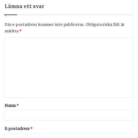
Lämna ett svar
Din e-postadress kommer inte publiceras.
Obligatoriska fält är
märkta
*
K
o
m
m
e
n
t
Namn
*
a
r
*
E-postadress
*