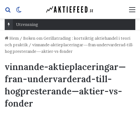
Sök
Switch
M
efter
skin
Utrensning
Hem
/
Boken om Gerillatrading : kortsiktig aktiehandel i teori
och praktik
/
vinnande-aktieplaceringar—fran-undervarderad-till-
hogpresterande—aktier-vs-fonder
vinnande-aktieplaceringar—
fran-undervarderad-till-
hogpresterande—aktier-vs-
fonder