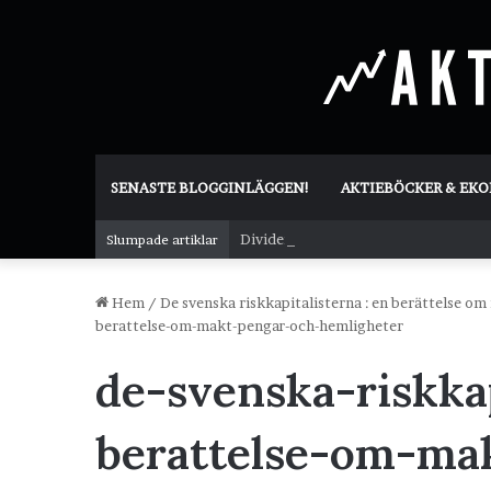
SENASTE BLOGGINLÄGGEN!
AKTIEBÖCKER & EK
Dividend Overshoot Day
Slumpade artiklar
Hem
/
De svenska riskkapitalisterna : en berättelse o
berattelse-om-makt-pengar-och-hemligheter
de-svenska-riskka
berattelse-om-ma