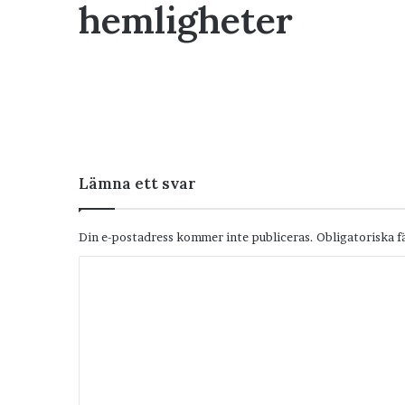
hemligheter
Lämna ett svar
Din e-postadress kommer inte publiceras.
Obligatoriska f
K
o
m
m
e