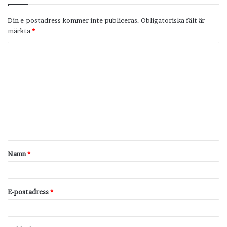
Din e-postadress kommer inte publiceras.
Obligatoriska fält är
märkta
*
K
o
m
m
e
n
t
Namn
*
a
r
*
E-postadress
*