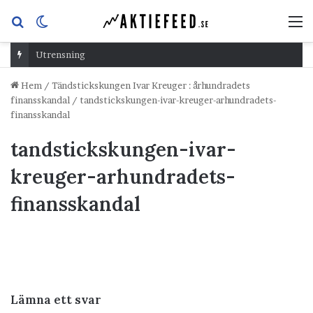
Sök
Switch
M
efter
skin
Utrensning
Hem
/
Tändstickskungen Ivar Kreuger : århundradets
finansskandal
/
tandstickskungen-ivar-kreuger-arhundradets-
finansskandal
tandstickskungen-ivar-
kreuger-arhundradets-
finansskandal
Lämna ett svar