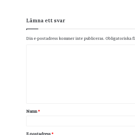
Lämna ett svar
Din e-postadress kommer inte publiceras.
Obligatoriska f
K
o
m
m
e
n
t
Namn
*
a
r
*
E-postadress
*