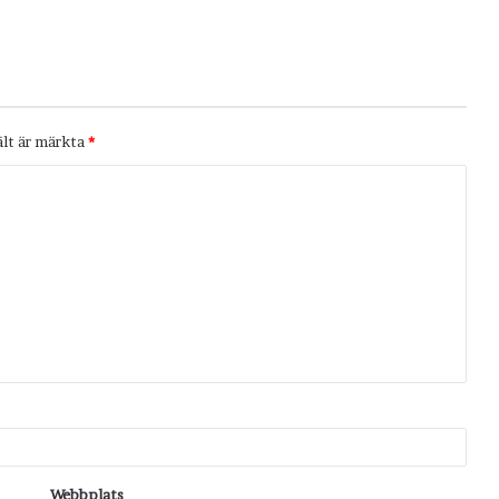
ält är märkta
*
Webbplats