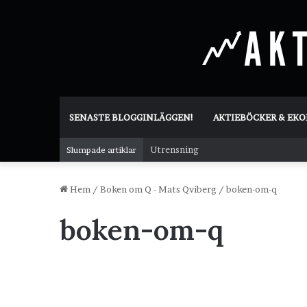
SENASTE BLOGGINLÄGGEN!
AKTIEBÖCKER & EK
Utrensning
Slumpade artiklar
Hem
/
Boken om Q - Mats Qviberg
/
boken-om-q
boken-om-q