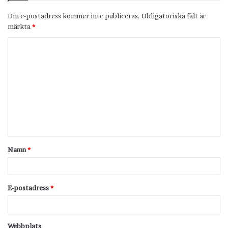
Din e-postadress kommer inte publiceras.
Obligatoriska fält är
märkta
*
K
o
m
m
e
n
t
Namn
*
a
r
*
E-postadress
*
Webbplats