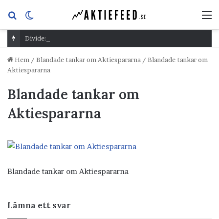
Sök
Switch
M
efter
skin
Dividend Overshoot Day
Hem
/
Blandade tankar om Aktiespararna
/
Blandade tankar om
Aktiespararna
Blandade tankar om
Aktiespararna
Blandade tankar om Aktiespararna
Lämna ett svar