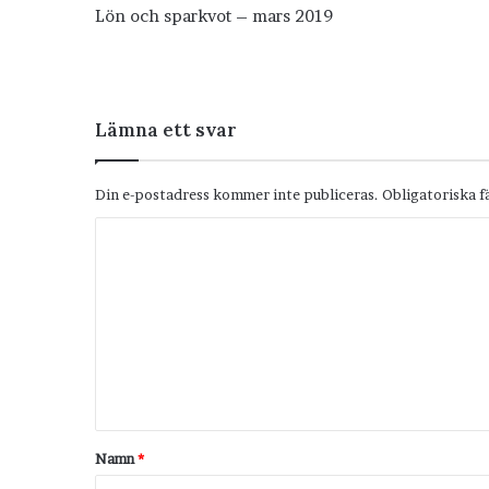
Lön och sparkvot – mars 2019
Lämna ett svar
Din e-postadress kommer inte publiceras.
Obligatoriska f
K
o
m
m
e
n
t
Namn
*
a