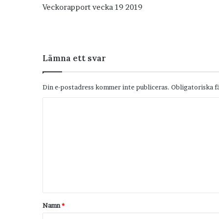
Veckorapport vecka 19 2019
Lämna ett svar
Din e-postadress kommer inte publiceras.
Obligatoriska f
K
o
m
m
e
n
t
Namn
*
a