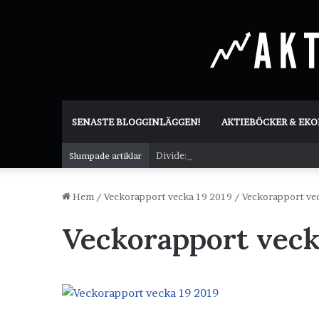
SENASTE BLOGGINLÄGGEN!
AKTIEBÖCKER & EK
Dividend Overshoot Day
Slumpade artiklar
Hem
/
Veckorapport vecka 19 2019
/
Veckorapport ve
Veckorapport veck